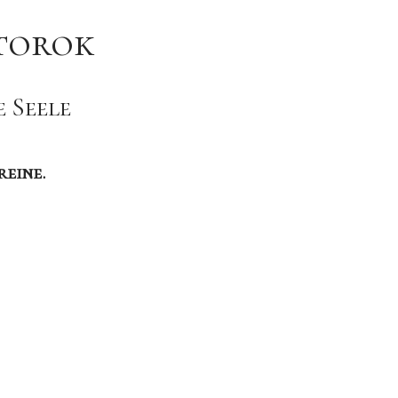
utorok
 Seele
reine.