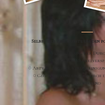
Quästen unverzic
Selbst der Zar wusste um den po
◌ Verbesserung der Dur
◌ Lösen von Muskelvers
◌ Abtragen tiefer Verunreinigu
◌ Gegen Entzündungen durch d
vorwirkend