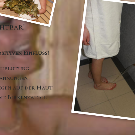
htbar!
sitiven Einfluss!
chblutung
pannungen
ngen auf der Haut
ie Birkenzweige