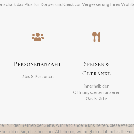
enschaft das Plus für Körper und Geist zur Vergesserung Ihres Wohlb
Personenanzahl
Speisen &
Getränke
2 bis 8 Personen
innerhalb der
Öffnungszeiten unserer
Gaststätte
ell für den Betrieb der Seite, während andere uns helfen, diese Websi
 beachten Sie, dass bei einer Ablehnung womöglich nicht mehr alle Fun